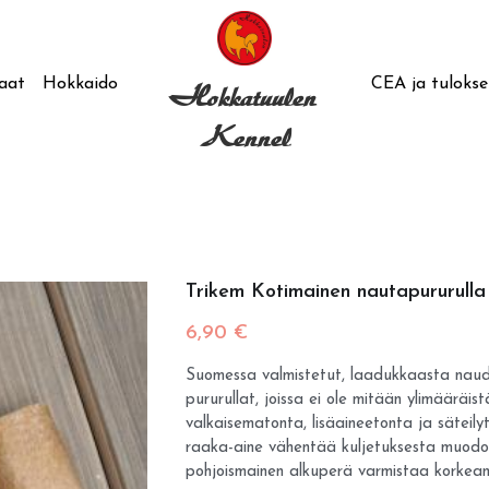
CEA ja tulokse
aat
Hokkaido
Hokkat
uulen 
Kennel
Trikem Kotimainen nautapururulla
6,90 €
Suomessa valmistetut, laadukkaasta naud
pururullat, joissa ei ole mitään ylimääräis
valkaisematonta, lisäaineetonta ja säteil
raaka-aine vähentää kuljetuksesta muodo
pohjoismainen alkuperä varmistaa korkean