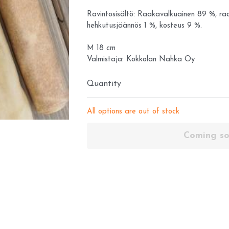
Ravintosisältö: Raakavalkuainen 89 %, ra
hehkutusjäännös 1 %, kosteus 9 %.
M 18 cm
Valmistaja: Kokkolan Nahka Oy
Quantity
All options are out of stock
Coming s