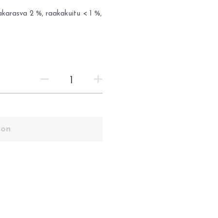
akarasva 2 %, raakakuitu < 1 %,
oon