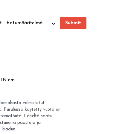
t
Rotumääritelmä
…
Submit
 18 cm
annahasta valmistetut
tä. Puruluissa käytetty vuota on
yttämätöntä. Läheltä saatu
stuneita päästöjä ja
 laadun.