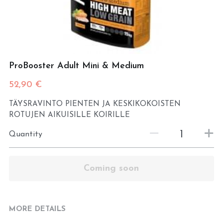
Roosa
Submit
Yama
ProBooster Adult Mini & Medium
Oka
52,90 €
Ansa
TÄYSRAVINTO PIENTEN JA KESKIKOKOISTEN
Yasu
ROTUJEN AIKUISILLE KOIRILLE
Quantity
Bojutsu
Bertta
Coming soon
Dooris
MORE DETAILS