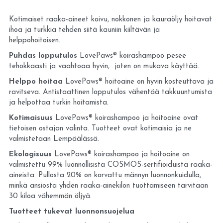
Kotimaiset raaka-aineet koivu, nokkonen ja kauraöljy hoitavat 
ihoa ja turkkia tehden siitä kauniin kiiltävän ja 
helppohoitoisen. 
Puhdas lopputulos 
LovePaws® koirashampoo pesee 
tehokkaasti ja vaahtoaa hyvin,  joten on mukava käyttää.
Helppo hoitaa 
LovePaws® hoitoaine on hyvin kosteuttava ja 
ravitseva. Antistaattinen lopputulos vähentää takkuuntumista 
ja helpottaa turkin hoitamista.
Kotimaisuus 
LovePaws® koirashampoo ja hoitoaine ovat 
tietoisen ostajan valinta. Tuotteet ovat kotimaisia ja ne 
valmistetaan Lempäälässä.
Ekologisuus 
LovePaws® koirashampoo ja hoitoaine on 
valmistettu 99% luonnollisista COSMOS-sertifioiduista raaka-
aineista. Pullosta 20% on korvattu männyn luonnonkuidulla, 
minkä ansiosta yhden raaka-ainekilon tuottamiseen tarvitaan 
30 kiloa vähemmän öljyä.
Tuotteet tukevat luonnonsuojelua 