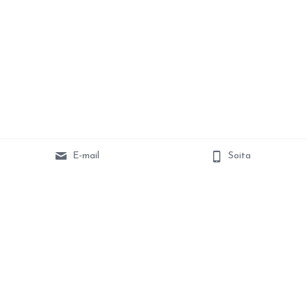
E-mail
Soita
Hokkatuulen Kennel © 2020
Lasten vaatteet ja tarvikkeet Muksukaskaupasta: 
https://muksukaskauppa.fi/