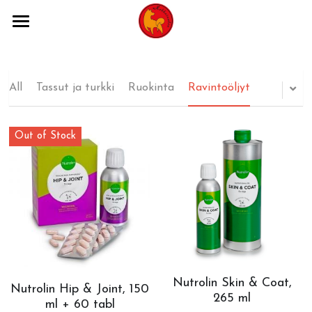
×
STORE CATEGORIES
Etusivu
All Categories
Kennelistä
All
Tassut ja turkki
Ruokinta
Ravintoöljyt
Galleria
Out of Stock
Hokkatuulen asukkaat
Hokkaido
CEA ja tulokset
Rotumääritelmä
Yhteystiedot
Nutrolin Skin & Coat,
Nutrolin Hip & Joint, 150
265 ml
ml + 60 tabl
Tutustu koiriin